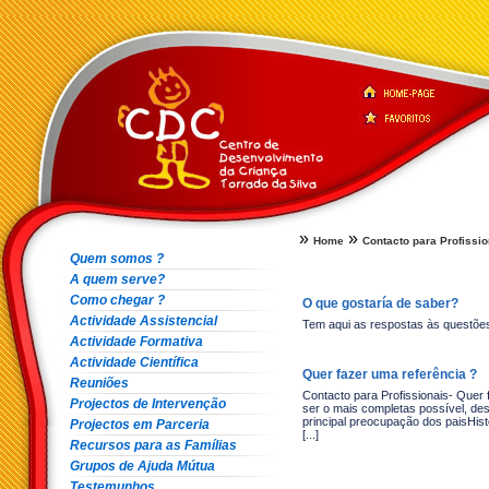
»
»
Home
Contacto para Profissio
Quem somos ?
A quem serve?
Como chegar ?
O que gostaría de saber?
Actividade Assistencial
Tem aqui as respostas às questões 
Actividade Formativa
Actividade Científica
Quer fazer uma referência ?
Reuniões
Contacto para Profissionais- Quer
Projectos de Intervenção
ser o mais completas possível, des
principal preocupação dos paisHistó
Projectos em Parceria
[...]
Recursos para as Famílias
Grupos de Ajuda Mútua
Testemunhos