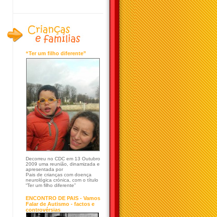
“Ter um filho diferente”
Decorreu no CDC em 13 Outubro
2009 uma reunião, dinamizada e
apresentada por
Pais de crianças com doença
neurológica crónica, com o título
“Ter um filho diferente”
ENCONTRO DE PAIS - Vamos
Falar de Autismo - factos e
controvérsias