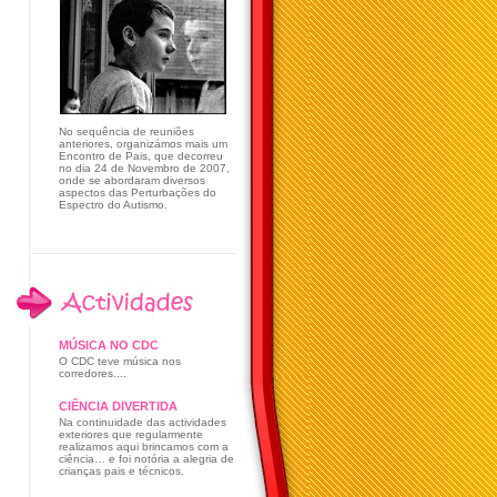
No sequência de reuniões
anteriores, organizámos mais um
Encontro de Pais, que decorreu
no dia 24 de Novembro de 2007,
onde se abordaram diversos
aspectos das Perturbações do
Espectro do Autismo.
MÚSICA NO CDC
O CDC teve música nos
corredores....
CIÊNCIA DIVERTIDA
Na continuidade das actividades
exteriores que regularmente
realizamos aqui brincamos com a
ciência… e foi notória a alegria de
crianças pais e técnicos.