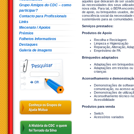
aqueles que deixaram de ser usado
Grupo Amigos do CDC – como
às necessidades dos seus utilizador
nova vida. Para tal, o BEPA encontr
participar?
de apoio, ou brinquedos usados, de
consciência social da necessidade 
Contacto para Profissionais
sustentáveis para as comunidades.
Links
Serviços prestados:
Mecenato / Apoios
Prémios
Produtos de Apoio
Folhetos Informativos
Recolha e Reciclagem
Limpeza e Higienização
Destaques
Reparação, Alteração, Ada
Galeria de imagens
Empréstimo de PA
Brinquedos adaptados
Adaptações em brinquedos 
Adaptações em triciclos ou 
crianças
Aconselhamento e demonstraçã
Demonstrações de software
comunicação, ou acesso a
Demonstrações de utilizaçã
Aconselhamento técnico no 
Acessibilidade
Produtos para venda
Switch
Acessórios variados