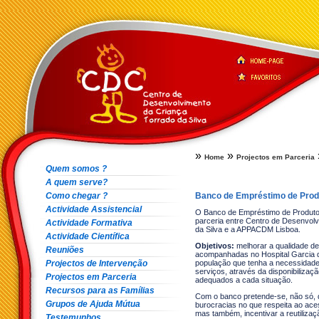
»
»
Home
Projectos em Parceria
Quem somos ?
A quem serve?
Como chegar ?
Banco de Empréstimo de Prod
Actividade Assistencial
O Banco de Empréstimo de Produto
parceria entre Centro de Desenvol
Actividade Formativa
da Silva e a APPACDM Lisboa.
Actividade Científica
Objetivos:
melhorar a qualidade de
Reuniões
acompanhadas no Hospital Garcia 
Projectos de Intervenção
população que tenha a necessidade
serviços, através da disponibilizaç
Projectos em Parceria
adequados a cada situação.
Recursos para as Famílias
Com o banco pretende-se, não só, 
Grupos de Ajuda Mútua
burocracias no que respeita ao ace
mas também, incentivar a reutiliz
Testemunhos