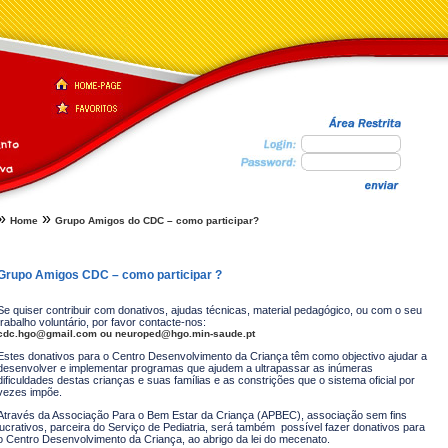
»
»
Home
Grupo Amigos do CDC – como participar?
Grupo Amigos CDC – como participar ?
Se quiser contribuir com donativos, ajudas técnicas, material pedagógico, ou com o seu
trabalho voluntário, por favor contacte-nos:
cdc.hgo@gmail.com
ou
neuroped@hgo.min-saude.pt
Estes donativos para o Centro Desenvolvimento da Criança têm como objectivo ajudar a
desenvolver e implementar programas que ajudem a ultrapassar as inúmeras
dificuldades destas crianças e suas famílias e as constrições que o sistema oficial por
vezes impõe.
Através da Associação Para o Bem Estar da Criança (APBEC), associação sem fins
lucrativos, parceira do Serviço de Pediatria, será também possível fazer donativos para
o Centro Desenvolvimento da Criança, ao abrigo da lei do mecenato.