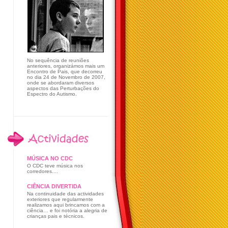
No sequência de reuniões
anteriores, organizámos mais um
Encontro de Pais, que decorreu
no dia 24 de Novembro de 2007,
onde se abordaram diversos
aspectos das Perturbações do
Espectro do Autismo.
MÚSICA NO CDC
O CDC teve música nos
corredores....
CIÊNCIA DIVERTIDA
Na continuidade das actividades
exteriores que regularmente
realizamos aqui brincamos com a
ciência… e foi notória a alegria de
crianças pais e técnicos.